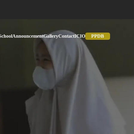
School
Announcement
Gallery
Contact
IC
IO
PPDB