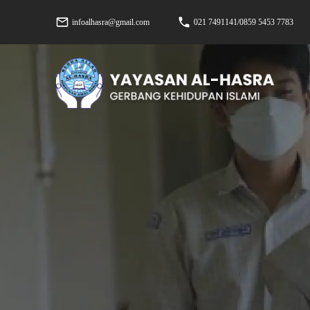
infoalhasra@gmail.com
021 7491141/0859 5453 7783