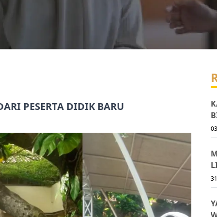
R
K
DARI PESERTA DIDIK BARU
B
03
M
L
31
Y
W